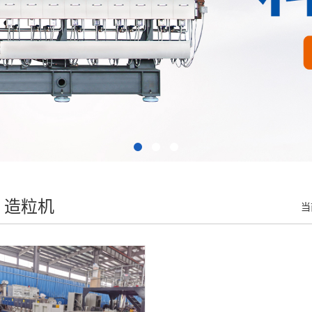
R 造粒机
当