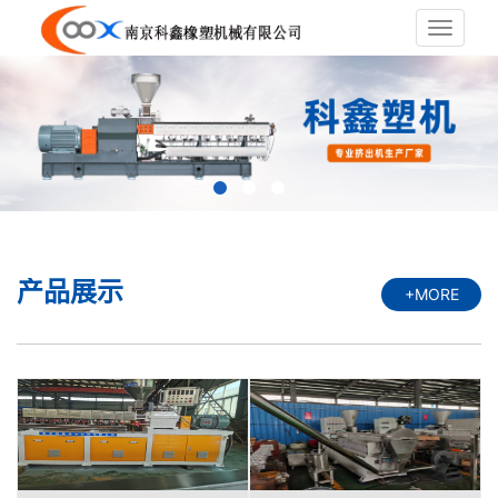
Toggle
navigat
产品展示
+MORE