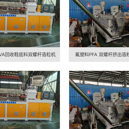
VA回收鞋底料双螺杆造粒机
氟塑料PFA 双螺杆挤出造