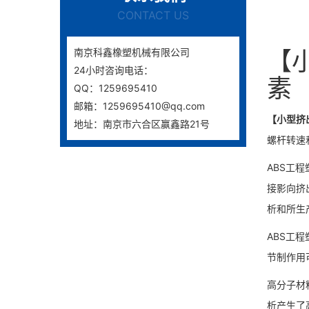
CONTACT US
南京科鑫橡塑机械有限公司
【
24小时咨询电话：
素
QQ：1259695410
邮箱：1259695410@qq.com
【小型挤
地址：南京市六合区赢鑫路21号
螺杆转速
ABS工
接影向挤
析和所生
ABS工
节制作用
高分子材
析产生了