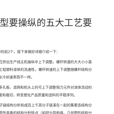
型要操纵的五大工艺要
中的前2个，接下来做好详细介绍一下：
速在挤出生产线主机操纵中上下调整。螺杆转速的大大小小直
工程塑料溶体的流通性。螺杆转速的上下调整随螺杆结构分
水冷却速率而不一样。
的多孔板、滤网和机头上的可上下调整阻力元件对溶体流动的
度和裁切，转变塑化产品质量和送料的平稳序列。
高分子链结构分析和成百上千高分子链凑在一起的集聚态结构分
质所具备的结构分析特点（如同分异构体、几何图形结构分