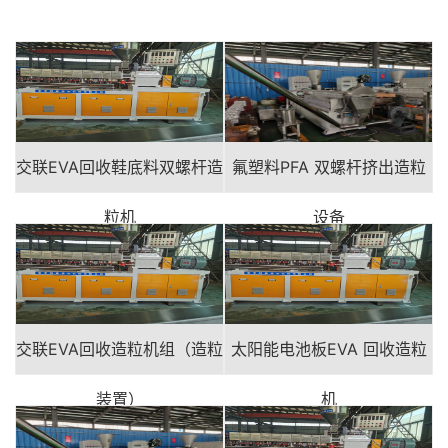
交联EVA回收鞋底料双螺杆造
氟塑料PFA 双螺杆挤出造粒
粒机
设备
交联EVA回收造粒机组（造粒
太阳能电池板EVA 回收造粒
装置）
机