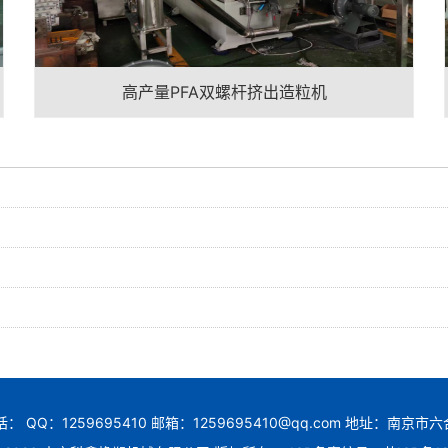
高产量PFA双螺杆挤出造粒机
： QQ：1259695410 邮箱：1259695410@qq.com 地址：南京市