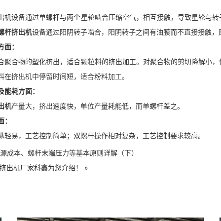
出机设备通过单螺杆与两个星轮啮合压缩空气，相互接触，导致星轮与转
螺杆挤出机
设备通过阳阴转子啮合，阳阴转子之间有油膜而不直接接触，
方面：
合聚合物的塑化挤出，适合颗粒料的挤出加工。对聚合物的剪切降解小，
料在挤出机中停留时间短，适合粉料加工。
及能耗方面：
出机
产量大，挤出速度快，单位产量耗能低，而单螺杆差之。
面：
纵轻易，工艺控制简单；双螺杆操作相对复杂，工艺控制要求较高。
源成本、螺杆末端压力等基本原则详解（下）
螺杆挤出机厂家科鑫为您介绍！
»