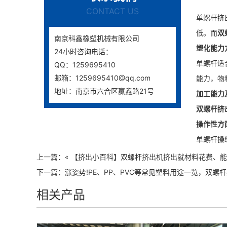
CONTACT US
单螺杆挤
低。而
双
南京科鑫橡塑机械有限公司
塑化能力
24小时咨询电话：
单螺杆适
QQ：1259695410
邮箱：1259695410@qq.com
能力，物
地址：南京市六合区赢鑫路21号
加工能力
双螺杆挤
操作性方
单螺杆操
上一篇：«
【挤出小百科】双螺杆挤出机挤出就材料花费、能
下一篇：
涨姿势!PE、PP、PVC等常见塑料用途一览，双
相关产品