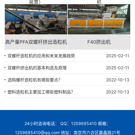
装置）
机
高产量PFA双螺杆挤出造粒机
F40挤出机
双螺杆造粒机的应用和未来发展趋势
2025-02-11
双螺杆挤出机的基本构造及原理
2025-02-11
选购螺杆造粒机有哪些要点？
2022-10-13
塑料造粒机主要加工哪些塑料制品？
2022-10-13
24小时咨询电话： QQ：1259695410 邮箱：
1259695410@qq.com 地址：南京市六合区赢鑫路21号