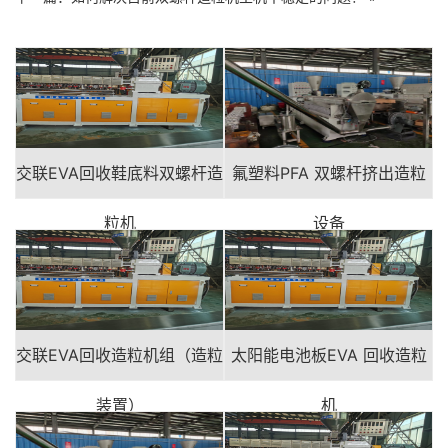
交联EVA回收鞋底料双螺杆造
氟塑料PFA 双螺杆挤出造粒
粒机
设备
交联EVA回收造粒机组（造粒
太阳能电池板EVA 回收造粒
装置）
机