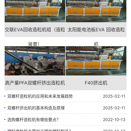
交联EVA回收造粒机组（造粒
太阳能电池板EVA 回收造粒
装置）
机
高产量PFA双螺杆挤出造粒机
F40挤出机
双螺杆造粒机的应用和未来发展趋势
2025-02-11
双螺杆挤出机的基本构造及原理
2025-02-11
选购螺杆造粒机有哪些要点？
2022-10-13