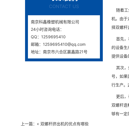
CONTACT US
随着工业
机。由于
南京科鑫橡塑机械有限公司
择双螺杆
24小时咨询电话：
QQ：1259695410
首先，在
邮箱：1259695410@qq.com
的设备生
地址：南京市六合区赢鑫路21号
提供设备
其次，如
号，如果
行生产。
更后，
双螺杆造
够有一定
上一篇：«
双螺杆挤出机的优点有哪些