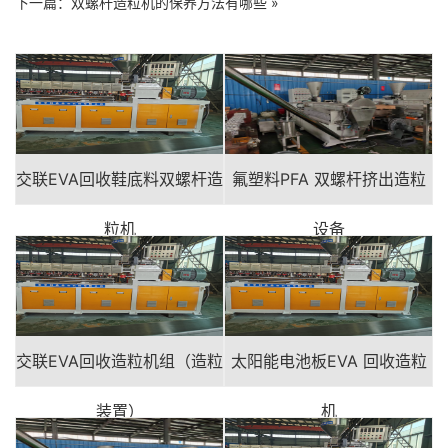
下一篇：
双螺杆造粒机的保养方法有哪些
»
交联EVA回收鞋底料双螺杆造
氟塑料PFA 双螺杆挤出造粒
粒机
设备
交联EVA回收造粒机组（造粒
太阳能电池板EVA 回收造粒
装置）
机