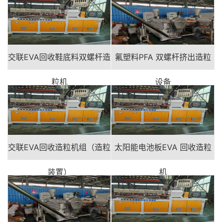
交联EVA回收鞋底料双螺杆造
氟塑料PFA 双螺杆挤出造粒
粒机
设备
交联EVA回收造粒机组（造粒
太阳能电池板EVA 回收造粒
装置）
机