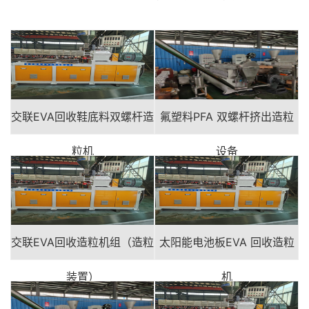
交联EVA回收鞋底料双螺杆造
氟塑料PFA 双螺杆挤出造粒
粒机
设备
交联EVA回收造粒机组（造粒
太阳能电池板EVA 回收造粒
装置）
机